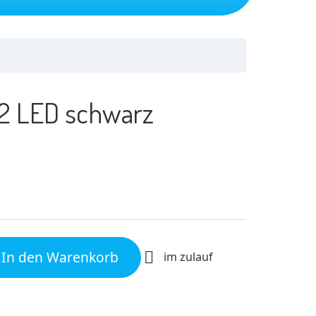
32 LED schwarz
In den Warenkorb

im zulauf