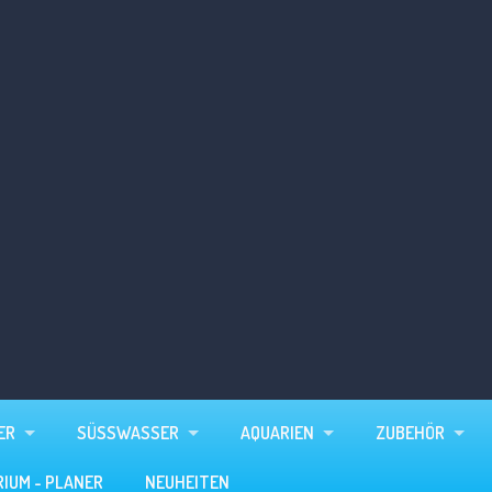
ER
SÜSSWASSER
AQUARIEN
ZUBEHÖR
RIUM - PLANER
NEUHEITEN