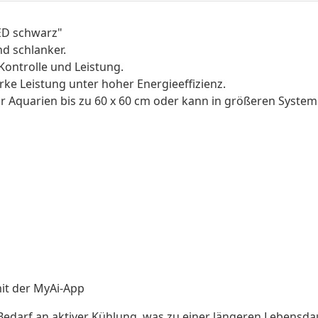
ED schwarz"
nd schlanker.
Kontrolle und Leistung.
rke Leistung unter hoher Energieeffizienz.
 für Aquarien bis zu 60 x 60 cm oder kann in größeren Sys
mit der MyAi-App
Bedarf an aktiver Kühlung, was zu einer längeren Lebensd