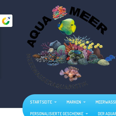
Startseite
Marken
Meerwasser
Süßwasser
Aquarien
Zubehör
Personalisierte Geschenke
STARTSEITE
MARKEN
MEERWASS
Der Aquarium - Planer
PERSONALISIERTE GESCHENKE
DER AQUA