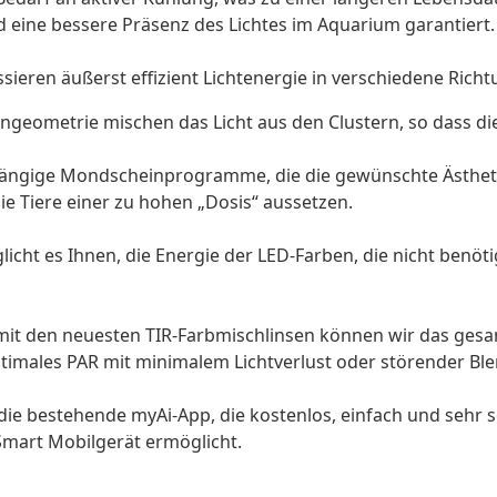
d eine bessere Präsenz des Lichtes im Aquarium garantiert.
ussieren äußerst effizient Lichtenergie in verschiedene Rich
engeometrie mischen das Licht aus den Clustern, so dass di
ngige Mondscheinprogramme, die die gewünschte Ästhetik l
e Tiere einer zu hohen „Dosis“ aussetzen.
cht es Ihnen, die Energie der LED-Farben, die nicht benötig
it den neuesten TIR-Farbmischlinsen können wir das gesa
ptimales PAR mit minimalem Lichtverlust oder störender Bl
die bestehende myAi-App, die kostenlos, einfach und sehr 
 Smart Mobilgerät ermöglicht.