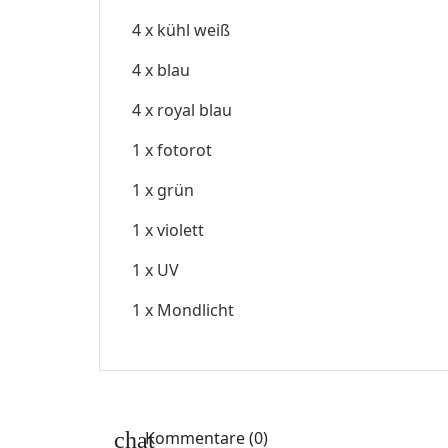
4 x kühl weiß
4 x blau
4 x royal blau
1 x fotorot
1 x grün
1 x violett
1 x UV
1 x Mondlicht
Kommentare (0)