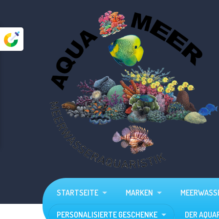
Startseite
Marken
Meerwasser
Süßwasser
Aquarien
Zubehör
Personalisierte Geschenke
STARTSEITE
MARKEN
MEERWASS
Der Aquarium - Planer
PERSONALISIERTE GESCHENKE
DER AQUA