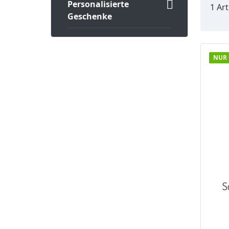

Personalisierte
1 Art
Geschenke
NUR 
S