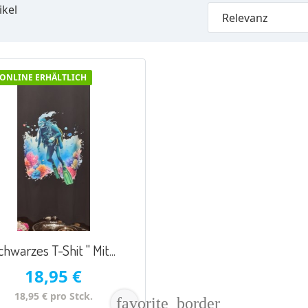
ikel
Relevanz
ONLINE ERHÄLTLICH
chwarzes T-Shit " Mit...
18,95 €
18,95 € pro Stck.
favorite_border