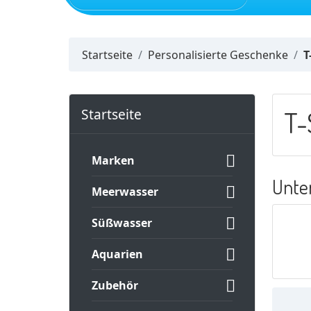
Neuheiten
Startseite
Personalisierte Geschenke
T
Startseite
T-

Marken
Unte

Meerwasser

Süßwasser

Aquarien

Zubehör