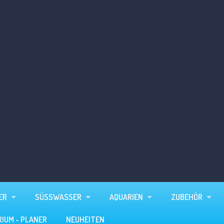
ER
SÜSSWASSER
AQUARIEN
ZUBEHÖR
VORSCHAU

RIUM - PLANER
NEUHEITEN