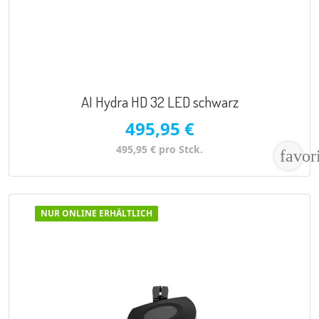
AI Hydra HD 32 LED schwarz
495,95 €
495,95 € pro Stck.
favor
NUR ONLINE ERHÄLTLICH