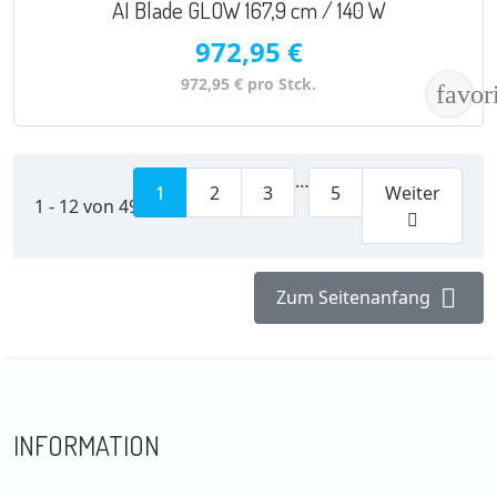
AI Blade GLOW 167,9 cm / 140 W
972,95 €
972,95 € pro Stck.
favor
…
1
2
3
5
Weiter
1 - 12 von 49 Artikel(n)


Zum Seitenanfang
INFORMATION