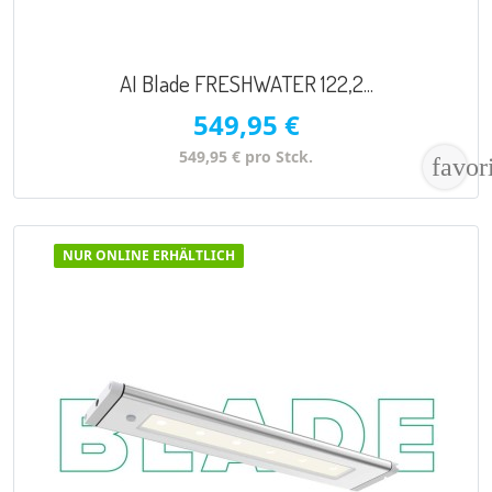
AI Blade FRESHWATER 122,2...
549,95 €
549,95 € pro Stck.
favor
NUR ONLINE ERHÄLTLICH
VORSCHAU
