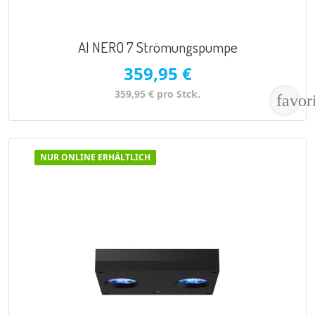
AI NERO 7 Strömungspumpe
359,95 €
359,95 € pro Stck.
favor
NUR ONLINE ERHÄLTLICH
VORSCHAU
