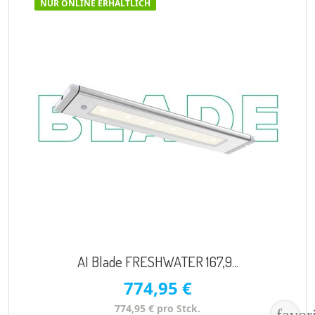
NUR ONLINE ERHÄLTLICH
VORSCHAU

AI Blade FRESHWATER 167,9...
774,95 €
774,95 € pro Stck.
favor