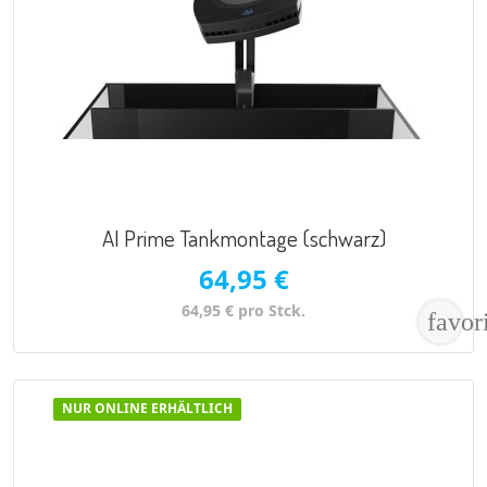
VORSCHAU

AI Prime Tankmontage (schwarz)
64,95 €
64,95 € pro Stck.
favor
NUR ONLINE ERHÄLTLICH