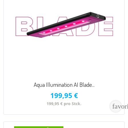
VORSCHAU

Aqua Illumination AI Blade...
199,95 €
199,95 € pro Stck.
favor