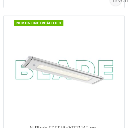
NUR ONLINE ERHÄLTLICH
VORSCHAU

AI Blade FRESHWATER 145 cm...