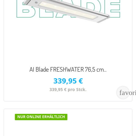
VORSCHAU

AI Blade FRESHWATER 76,5 cm...
339,95 €
339,95 € pro Stck.
favor
NUR ONLINE ERHÄLTLICH