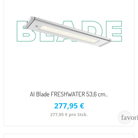
VORSCHAU

AI Blade FRESHWATER 53,6 cm...
277,95 €
277,95 € pro Stck.
favor