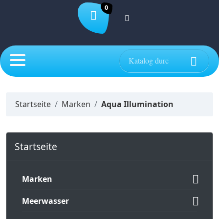
0

VORSCHAU

Startseite
Marken
Aqua Illumination
Startseite

Marken

Meerwasser