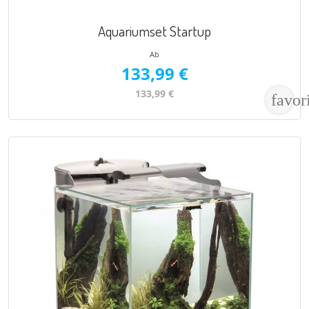
Aquariumset Startup
Ab
133,99 €
133,99 €
favor