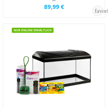
89,99 €
favor
NUR ONLINE ERHÄLTLICH
VORSCHAU
