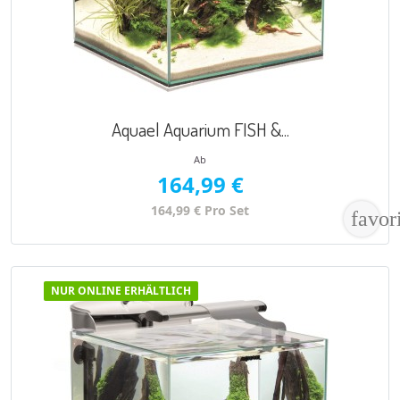
VORSCHAU

Aquael Aquarium FISH &...
Ab
164,99 €
164,99 € Pro Set
favor
NUR ONLINE ERHÄLTLICH