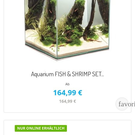
VORSCHAU

Aquarium FISH & SHRIMP SET...
Ab
164,99 €
164,99 €
favor
NUR ONLINE ERHÄLTLICH