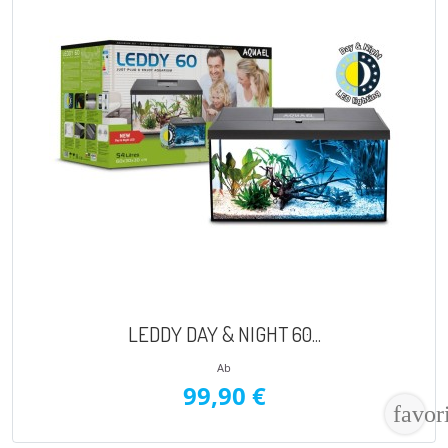
VORSCHAU

LEDDY DAY & NIGHT 60...
Ab
99,90 €
favor