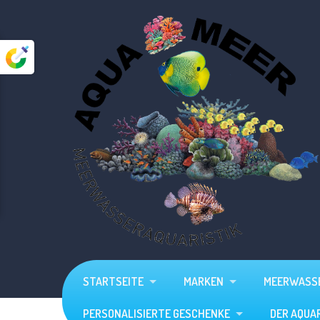
Startseite
Marken
Meerwasser
VORSCHAU

Süßwasser
Aquarien
Zubehör
Personalisierte Geschenke
STARTSEITE
MARKEN
MEERWASS
Der Aquarium - Planer
PERSONALISIERTE GESCHENKE
DER AQUA