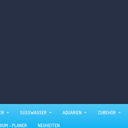
ER
SÜSSWASSER
AQUARIEN
ZUBEHÖR
RIUM - PLANER
NEUHEITEN