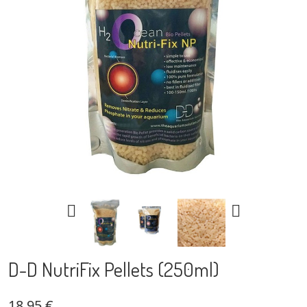


D-D NutriFix Pellets (250ml)
18,95 €