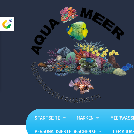
Startseite
Marken
Meerwasser
Süßwasser
Aquarien
Zubehör
Personalisierte Geschenke
STARTSEITE
MARKEN
MEERWASS
Der Aquarium - Planer
PERSONALISIERTE GESCHENKE
DER AQUA