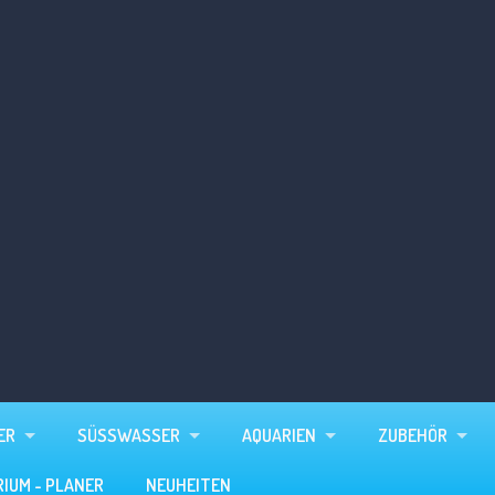
ER
SÜSSWASSER
AQUARIEN
ZUBEHÖR
RIUM - PLANER
NEUHEITEN