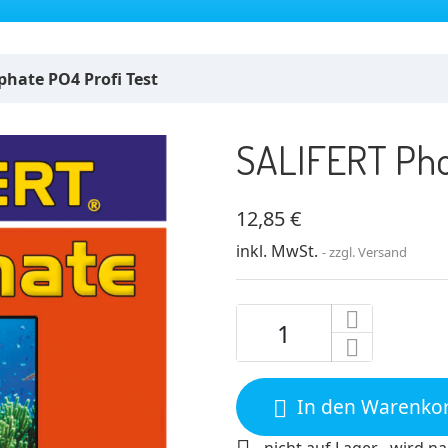
hate PO4 Profi Test
SALIFERT Pho
12,85 €
inkl. MwSt.
zzgl. Versand
In den Warenko

nicht auf Lager , wird na