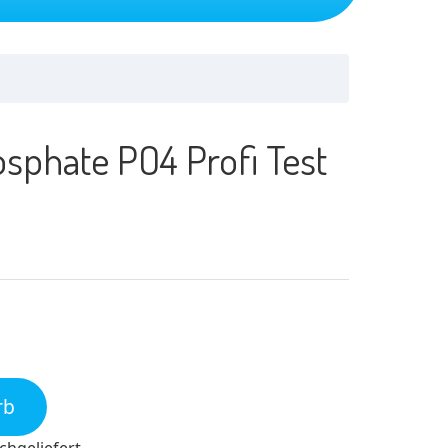
sphate PO4 Profi Test
rb
chgeliefert