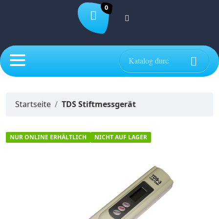
0

Startseite
TDS Stiftmessgerät
NUR ONLINE ERHÄLTLICH
NICHT AUF LAGER