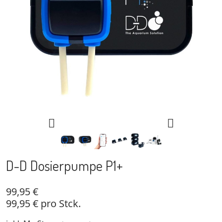


D-D Dosierpumpe P1+
99,95 €
99,95 € pro Stck.