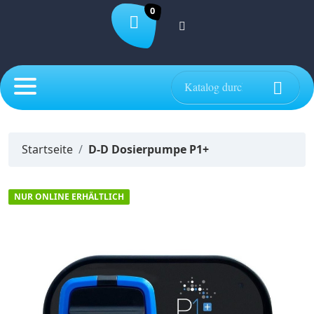
0

Startseite
D-D Dosierpumpe P1+
NUR ONLINE ERHÄLTLICH